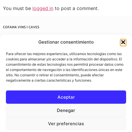
You must be
logged in
to post a comment.
COFAMA VINS I CAVES
Carrer de Casanovas i Bosch, 57, 08202 Sabadell, Barcelona
Gestionar consentimiento
937 22 03 38
Para ofrecer las mejores experiencias, utilizamos tecnologías como las
info@cofamavins.com
cookies para almacenar y/o acceder a la información del dispositivo. El
consentimiento de estas tecnologías nos permitirá procesar datos como
el comportamiento de navegación o las identificaciones únicas en este
sitio. No consentir o retirar el consentimiento, puede afectar
negativamente a ciertas características y funciones.
Aceptar
Denegar
Ver preferencias