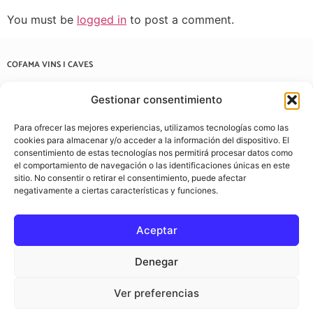
You must be
logged in
to post a comment.
COFAMA VINS I CAVES
Carrer de Casanovas i Bosch, 57, 08202 Sabadell, Barcelona
Gestionar consentimiento
937 22 03 38
Para ofrecer las mejores experiencias, utilizamos tecnologías como las
info@cofamavins.com
cookies para almacenar y/o acceder a la información del dispositivo. El
consentimiento de estas tecnologías nos permitirá procesar datos como
el comportamiento de navegación o las identificaciones únicas en este
sitio. No consentir o retirar el consentimiento, puede afectar
negativamente a ciertas características y funciones.
Aceptar
Denegar
Ver preferencias