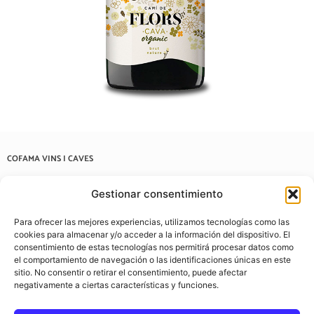
COFAMA VINS I CAVES
Carrer de Casanovas i Bosch, 57, 08202 Sabadell, Barcelona
Gestionar consentimiento
937 22 03 38
Para ofrecer las mejores experiencias, utilizamos tecnologías como las
info@cofamavins.com
cookies para almacenar y/o acceder a la información del dispositivo. El
consentimiento de estas tecnologías nos permitirá procesar datos como
el comportamiento de navegación o las identificaciones únicas en este
sitio. No consentir o retirar el consentimiento, puede afectar
negativamente a ciertas características y funciones.