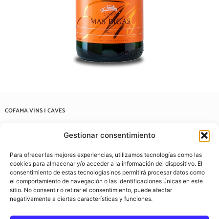
COFAMA VINS I CAVES
Carrer de Casanovas i Bosch, 57, 08202 Sabadell, Barcelona
Gestionar consentimiento
937 22 03 38
Para ofrecer las mejores experiencias, utilizamos tecnologías como las
info@cofamavins.com
cookies para almacenar y/o acceder a la información del dispositivo. El
consentimiento de estas tecnologías nos permitirá procesar datos como
el comportamiento de navegación o las identificaciones únicas en este
sitio. No consentir o retirar el consentimiento, puede afectar
negativamente a ciertas características y funciones.