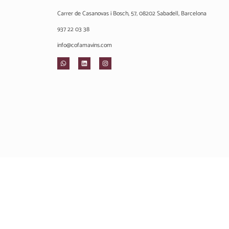
Carrer de Casanovas i Bosch, 57, 08202 Sabadell, Barcelona
937 22 03 38
info@cofamavins.com