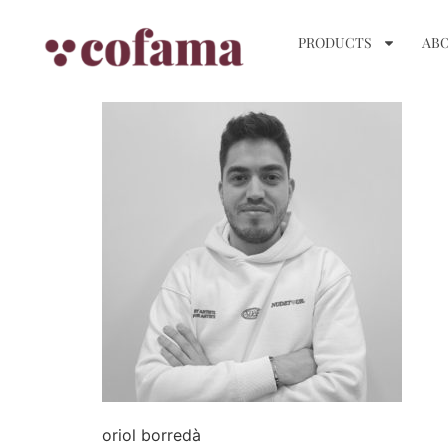
PRODUCTS
ABO
oriol borredà