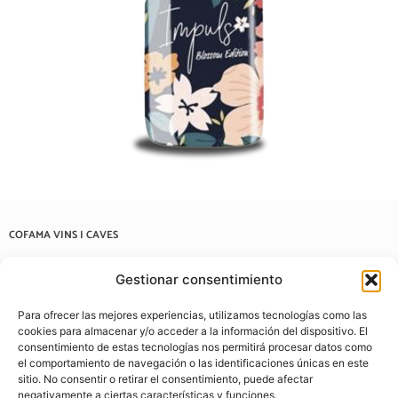
COFAMA VINS I CAVES
Carrer de Casanovas i Bosch, 57, 08202 Sabadell, Barcelona
Gestionar consentimiento
937 22 03 38
Para ofrecer las mejores experiencias, utilizamos tecnologías como las
info@cofamavins.com
cookies para almacenar y/o acceder a la información del dispositivo. El
consentimiento de estas tecnologías nos permitirá procesar datos como
el comportamiento de navegación o las identificaciones únicas en este
sitio. No consentir o retirar el consentimiento, puede afectar
negativamente a ciertas características y funciones.