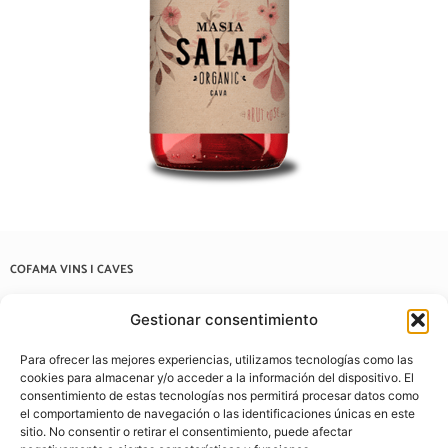
COFAMA VINS I CAVES
Carrer de Casanovas i Bosch, 57, 08202 Sabadell, Barcelona
Gestionar consentimiento
937 22 03 38
Para ofrecer las mejores experiencias, utilizamos tecnologías como las
info@cofamavins.com
cookies para almacenar y/o acceder a la información del dispositivo. El
consentimiento de estas tecnologías nos permitirá procesar datos como
el comportamiento de navegación o las identificaciones únicas en este
sitio. No consentir o retirar el consentimiento, puede afectar