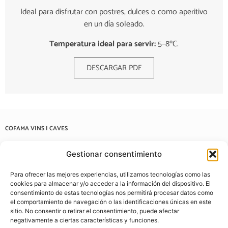
Ideal para disfrutar con postres, dulces o como aperitivo
en un día soleado.
Temperatura ideal para servir:
5–8ºC.
DESCARGAR PDF
COFAMA VINS I CAVES
Carrer de Casanovas i Bosch, 57, 08202 Sabadell, Barcelona
Gestionar consentimiento
937 22 03 38
Para ofrecer las mejores experiencias, utilizamos tecnologías como las
info@cofamavins.com
cookies para almacenar y/o acceder a la información del dispositivo. El
consentimiento de estas tecnologías nos permitirá procesar datos como
el comportamiento de navegación o las identificaciones únicas en este
sitio. No consentir o retirar el consentimiento, puede afectar
negativamente a ciertas características y funciones.