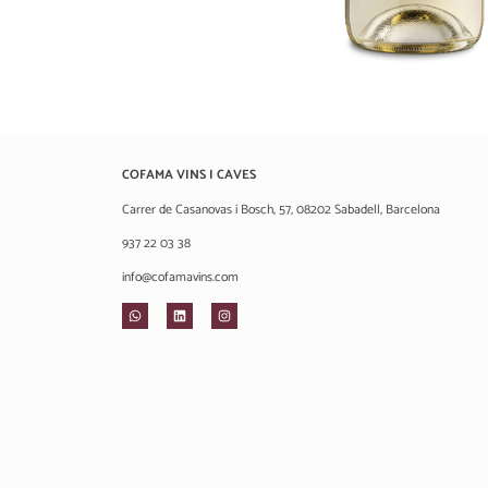
COFAMA VINS I CAVES
Carrer de Casanovas i Bosch, 57, 08202 Sabadell, Barcelona
937 22 03 38
info@cofamavins.com