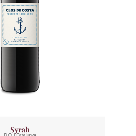
Syrah
D.O. | Catalunya