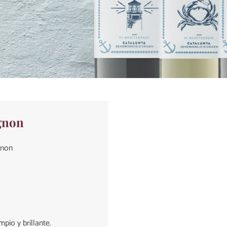
gnon
gnon
mpio y brillante.